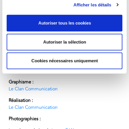
CS 95007 – 91743 Massy cedex
Afficher les détails
SCOP
à Conseil d’Administration
RCS
Evry B 957 213 481
Autoriser tous les cookies
Directeur de la publication :
M. Olivier Castillon
Autoriser la sélection
Hébergeur du site :
OVH
Cookies nécessaires uniquement
2 rue Kellermann
59100 Roubaix
Graphisme :
Le Clan Communication
Réalisation :
Le Clan Communication
Photographies :