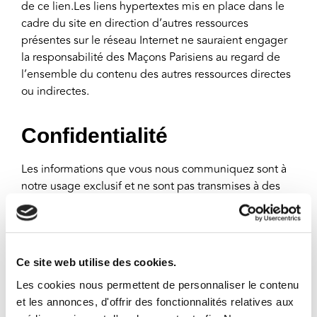
de ce lien.Les liens hypertextes mis en place dans le
cadre du site en direction d’autres ressources
présentes sur le réseau Internet ne sauraient engager
la responsabilité des Maçons Parisiens au regard de
l’ensemble du contenu des autres ressources directes
ou indirectes.
Confidentialité
Les informations que vous nous communiquez sont à
notre usage exclusif et ne sont pas transmises à des
tiers. En application de la Loi N° 78-17 du 6 janvier
1978 relative à l’Informatique, aux Fichiers et aux
Libertés, vous disposez des droits d’opposition,
d’accès et de rectification des données vous
Ce site web utilise des cookies.
concernant en adressant un e-mail
Les cookies nous permettent de personnaliser le contenu
à
contact@lesmaconsparisiens.fr
.
et les annonces, d'offrir des fonctionnalités relatives aux
Les candidatures adressées aux Maçons Parisiens sont