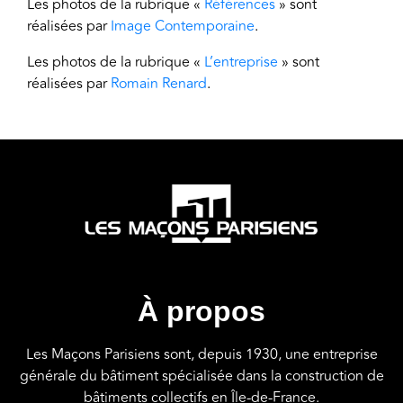
Les photos de la rubrique «
Références
» sont
réalisées par
Image Contemporaine
.
Les photos de la rubrique «
L’entreprise
» sont
réalisées par
Romain Renard
.
À propos
Les Maçons Parisiens sont, depuis 1930, une entreprise
générale du bâtiment spécialisée dans la construction de
bâtiments collectifs en Île-de-France.