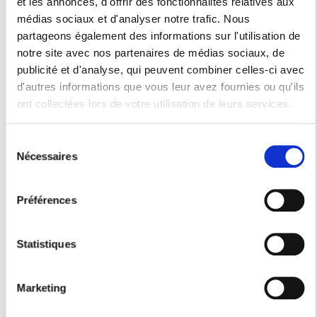
et les annonces, d'offrir des fonctionnalités relatives aux
un grand square parisien de plus de 30 000 m2, dans
médias sociaux et d'analyser notre trafic. Nous
le quartier Croulebarbe. Le
partageons également des informations sur l'utilisation de
notre site avec nos partenaires de médias sociaux, de
> Lire l'article
publicité et d'analyse, qui peuvent combiner celles-ci avec
d'autres informations que vous leur avez fournies ou qu'ils
ont collectées lors de votre utilisation de leurs services.
Sélection
Nécessaires
du
consentement
Préférences
Statistiques
Marketing
15 juillet 2021
/
Histoire