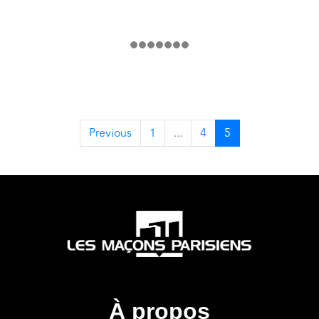
Previous
1
...
4
5
À propos