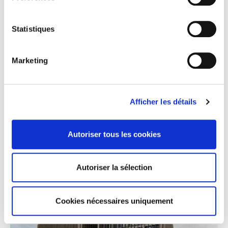
MISES À JOUR DU
Statistiques
CHANTIER
Marketing
Aubervilliers, « Campus
Afficher les détails
Condorcet »
Autoriser tous les cookies
Autoriser la sélection
Cookies nécessaires uniquement