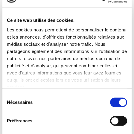
Ce site web utilise des cookies.
Les cookies nous permettent de personnaliser le contenu
et les annonces, d'offrir des fonctionnalités relatives aux
Nanterre, rue Henri Barbusse
médias sociaux et d'analyser notre trafic. Nous
partageons également des informations sur l'utilisation de
notre site avec nos partenaires de médias sociaux, de
publicité et d'analyse, qui peuvent combiner celles-ci
avec d'autres informations que vous leur avez fournies
ou qu'ils ont collectées lors de votre utilisation de leurs
services.
Sélection
Nécessaires
du
consentement
Préférences
Créteil, « Campus Henri Mondor »