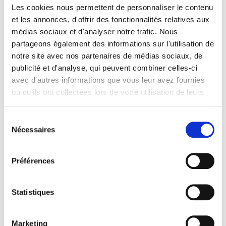
Les cookies nous permettent de personnaliser le contenu
et les annonces, d'offrir des fonctionnalités relatives aux
médias sociaux et d'analyser notre trafic. Nous
partageons également des informations sur l'utilisation de
notre site avec nos partenaires de médias sociaux, de
publicité et d'analyse, qui peuvent combiner celles-ci
avec d'autres informations que vous leur avez fournies
ou qu'ils ont collectées lors de votre utilisation de leurs
Villejuif, avenue du Président Allende
services.
Sélection
Nécessaires
du
consentement
Préférences
Statistiques
Marketing