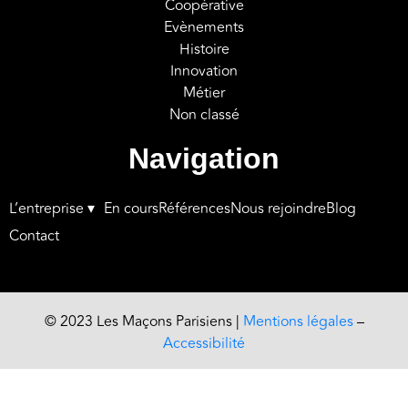
Coopérative
Evènements
Histoire
Innovation
Métier
Non classé
Navigation
L’entreprise ▾
En cours
Références
Nous rejoindre
Blog
Contact
© 2023 Les Maçons Parisiens |
Mentions légales
–
Accessibilité