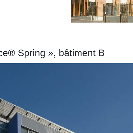
ce® Spring », bâtiment B